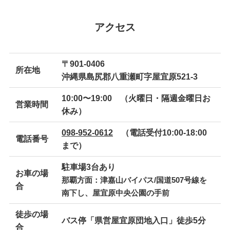
アクセス
〒901-0406
所在地
沖縄県島尻郡八重瀬町字屋宜原521-3
10:00〜19:00 （火曜日・隔週金曜日お
営業時間
休み）
098-952-0612
（電話受付10:00-18:00
電話番号
まで）
駐車場3台あり
お車の場
那覇方面：津嘉山バイパス/国道507号線を
合
南下し、屋宜原中央公園の手前
徒歩の場
バス停「県営屋宜原団地入口」徒歩5分
合